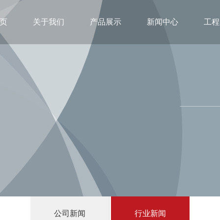
页
关于我们
产品展示
新闻中心
工程
公司新闻
行业新闻