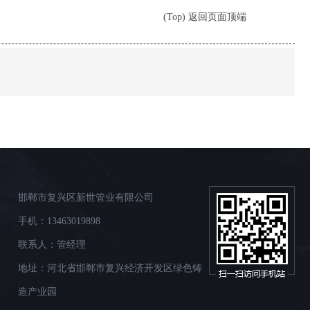
(Top) 返回页面顶端
邯郸市复兴区新世管业有限公司
手机：13463019898
联系人：管经理
地址：河北省邯郸市复兴经济开发区绿色铸
造产业园