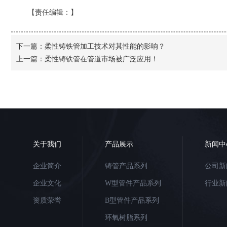
【责任编辑：
】
下一篇：
柔性铸铁管加工技术对其性能的影响？
上一篇：
柔性铸铁管在管道市场被广泛应用！
关于我们
产品展示
新闻中
企业简介
铸管产品系列
公司新
企业文化
W型管件产品系列
行业新
资质荣誉
B型管件产品系列
环氧树脂系列